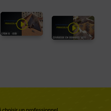
Cliquez sur
Cliquez sur
« J’accepte » pour
« J’accepte » pour
activer Youtube
activer Youtube
Politique de cookies
Politique de cookies
J’accepte
J’accepte
 choisir un professionnel