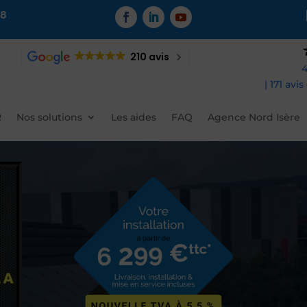
88
210 avis
4
| 171 avi
R
Nos solutions
Les aides
FAQ
Agence Nord Isère