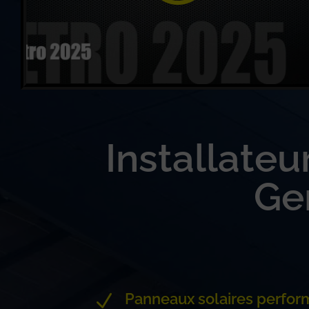
Installate
Ge
Panneaux solaires perfor
N