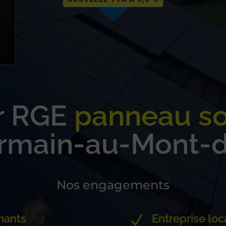
ur RGE
panneau so
rmain-au-Mont-d
Nos engagements
mants
Entreprise loc
N