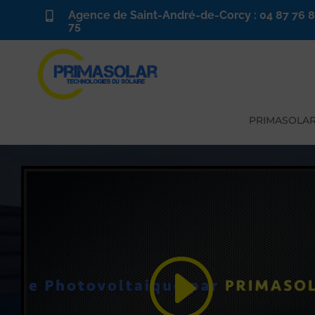
Agence de Saint-André-de-Corcy : 04 87 76 

75
PRIMASOLA
Cliquez sur « J’accepte » pour activer
Youtube
Politique de cookies
J’accepte